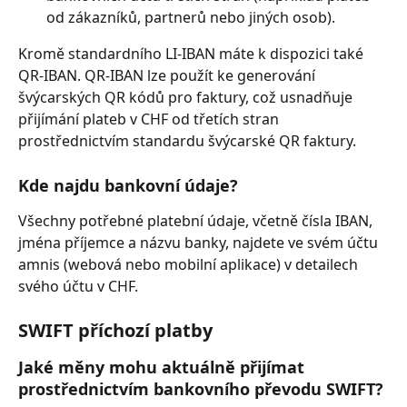
od zákazníků, partnerů nebo jiných osob).
Kromě standardního LI-IBAN máte k dispozici také 
QR-IBAN. QR-IBAN lze použít ke generování 
švýcarských QR kódů pro faktury, což usnadňuje 
přijímání plateb v CHF od třetích stran 
prostřednictvím standardu švýcarské QR faktury.
Kde najdu bankovní údaje?
Všechny potřebné platební údaje, včetně čísla IBAN, 
jména příjemce a názvu banky, najdete ve svém účtu 
amnis (webová nebo mobilní aplikace) v detailech 
svého účtu v CHF.
SWIFT příchozí platby
Jaké měny mohu aktuálně přijímat 
prostřednictvím bankovního převodu SWIFT?