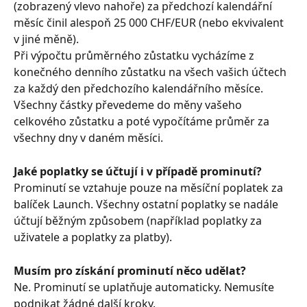
(zobrazený vlevo nahoře) za předchozí kalendářní 
měsíc činil alespoň 25 000 CHF/EUR (nebo ekvivalent 
v jiné měně).
Při výpočtu průměrného zůstatku vycházíme z 
konečného denního zůstatku na všech vašich účtech 
za každý den předchozího kalendářního měsíce. 
Všechny částky převedeme do měny vašeho 
celkového zůstatku a poté vypočítáme průměr za 
všechny dny v daném měsíci.
Jaké poplatky se účtují i v případě prominutí?
Prominutí se vztahuje pouze na měsíční poplatek za 
balíček Launch. Všechny ostatní poplatky se nadále 
účtují běžným způsobem (například poplatky za 
uživatele a poplatky za platby).
Musím pro získání prominutí něco udělat?
Ne. Prominutí se uplatňuje automaticky. Nemusíte 
podnikat žádné další kroky.