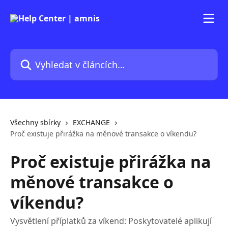
Přeskočit na hlavní obsah
Vyhledat v článcích…
Všechny sbírky
EXCHANGE
Proč existuje přirážka na měnové transakce o víkendu?
Proč existuje přirážka na
měnové transakce o
víkendu?
Vysvětlení příplatků za víkend: Poskytovatelé aplikují