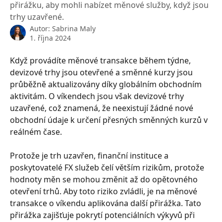
přirážku, aby mohli nabízet měnové služby, když jsou
trhy uzavřené.
Autor:
Sabrina Maly
1. října 2024
Když provádíte měnové transakce během týdne, 
devizové trhy jsou otevřené a směnné kurzy jsou 
průběžně aktualizovány díky globálním obchodním 
aktivitám. O víkendech jsou však devizové trhy 
uzavřené, což znamená, že neexistují žádné nové 
obchodní údaje k určení přesných směnných kurzů v 
reálném čase.
Protože je trh uzavřen, finanční instituce a 
poskytovatelé FX služeb čelí větším rizikům, protože 
hodnoty měn se mohou změnit až do opětovného 
otevření trhů. Aby toto riziko zvládli, je na měnové 
transakce o víkendu aplikována další přirážka. Tato 
přirážka zajišťuje pokrytí potenciálních výkyvů při 