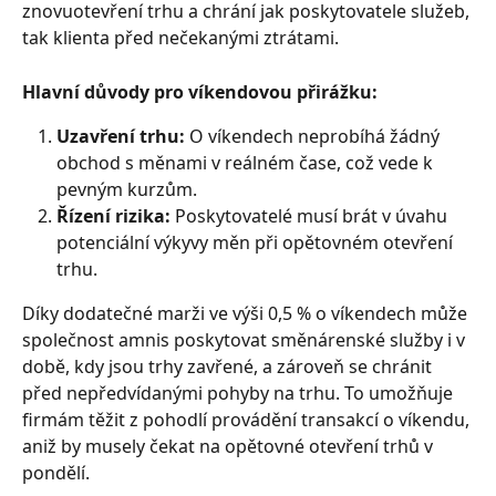
znovuotevření trhu a chrání jak poskytovatele služeb, 
tak klienta před nečekanými ztrátami.
Hlavní důvody pro víkendovou přirážku:
Uzavření trhu:
 O víkendech neprobíhá žádný 
obchod s měnami v reálném čase, což vede k 
pevným kurzům.
Řízení rizika:
 Poskytovatelé musí brát v úvahu 
potenciální výkyvy měn při opětovném otevření 
trhu.
Díky dodatečné marži ve výši 0,5 % o víkendech může 
společnost amnis poskytovat směnárenské služby i v 
době, kdy jsou trhy zavřené, a zároveň se chránit 
před nepředvídanými pohyby na trhu. To umožňuje 
firmám těžit z pohodlí provádění transakcí o víkendu, 
aniž by musely čekat na opětovné otevření trhů v 
pondělí. 