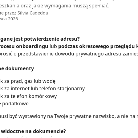
eszkania oraz jakie wymagania muszą spełniać.
ne przez
Silvia Cadeddu
wca 2026
ane jest potwierdzenie adresu?
rocesu onboardingu
 lub 
podczas okresowego przeglądu 
osić o przedstawienie dowodu prywatnego adresu zamies
ne dokumenty
k za prąd, gaz lub wodę
 za internet lub telefon stacjonarny
k za telefon komórkowy
e podatkowe
si być wystawiony na Twoje prywatne nazwisko, a nie na 
ć widoczne na dokumencie?