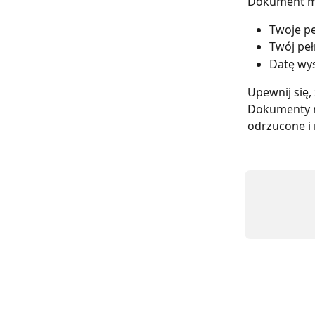
Dokument mu
Twoje pe
Twój peł
Datę wys
Upewnij się, 
Dokumenty n
odrzucone i