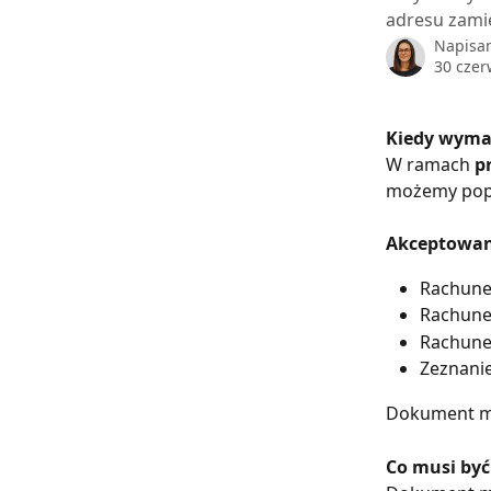
adresu zami
Napisa
30 czer
Kiedy wymag
W ramach 
p
możemy popr
Akceptowa
Rachune
Rachunek
Rachune
Zeznani
Dokument mu
Co musi by