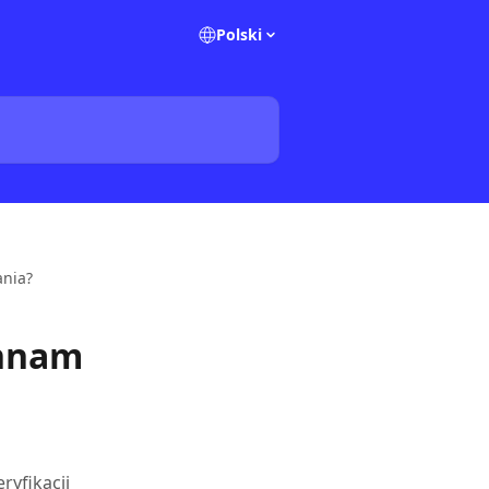
Polski
ania?
innam
yfikacji