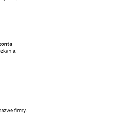
konta
zkania.
nazwę firmy.