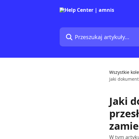
Przejdź do głównej zawartości
Przeszukaj artykuły...
Wszystkie kole
Jaki dokument
Jaki 
przesł
zamie
W tym artyk