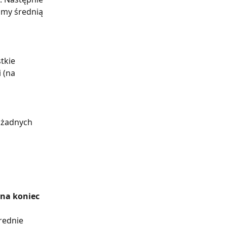
amy średnią 
tkie 
 (na 
 żadnych 
 na koniec 
rednie 