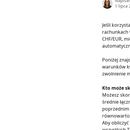
Napisa
1 lipca
Jeśli korzys
rachunkach 
CHF/EUR, mie
automatyczni
Poniżej znaj
warunków kwa
zwolnienie 
Kto może sko
Możesz skorz
średnie łąc
poprzednim 
równowartość
Aby obliczyć
wszystkich 