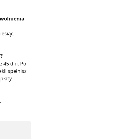
wolnienia 
esiąc, 
u?
 45 dni. Po 
śli spełnisz 
płaty.
.