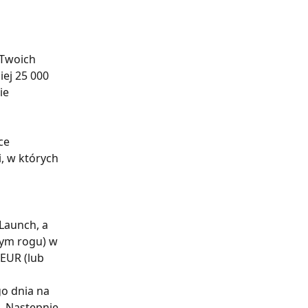
 Twoich 
ej 25 000 
ie 
ce 
, w których 
Launch, a 
ym rogu) w 
EUR (lub 
o dnia na 
 Następnie 