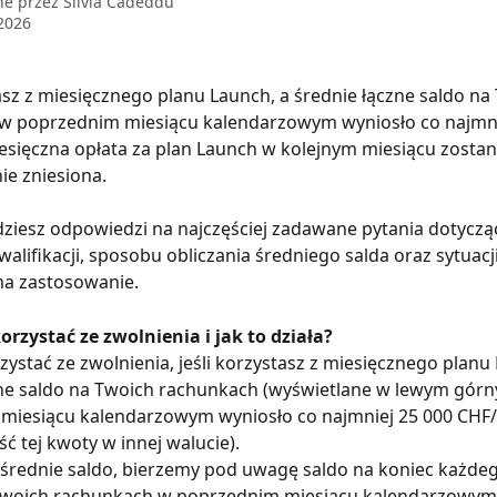
ne przez
Silvia Cadeddu
 2026
tasz z miesięcznego planu Launch, a średnie łączne saldo na
w poprzednim miesiącu kalendarzowym wyniosło co najmni
sięczna opłata za plan Launch w kolejnym miesiącu zostan
e zniesiona.
dziesz odpowiedzi na najczęściej zadawane pytania dotyczą
lifikacji, sposobu obliczania średniego salda oraz sytuacji
ma zastosowanie.
rzystać ze zwolnienia i jak to działa?
ystać ze zwolnienia, jeśli korzystasz z miesięcznego planu 
zne saldo na Twoich rachunkach (wyświetlane w lewym górn
miesiącu kalendarzowym wyniosło co najmniej 25 000 CHF/
 tej kwoty w innej walucie).
 średnie saldo, bierzemy pod uwagę saldo na koniec każdeg
Twoich rachunkach w poprzednim miesiącu kalendarzowym.