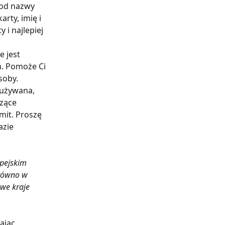
 od nazwy 
rty, imię i 
i najlepiej 
e jest 
. Pomoże Ci 
soby.
 używana, 
zące 
mit. Proszę 
zie 
pejskim 
równo w 
we kraje 
ając 