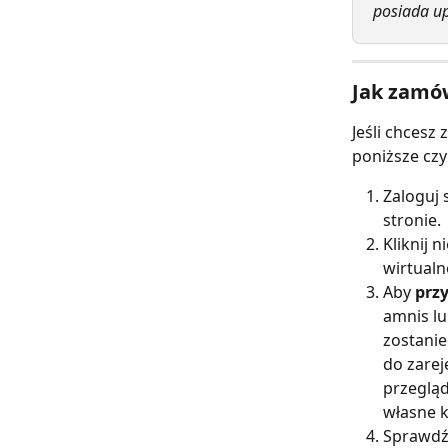
posiada u
Jak zamów
Jeśli chcesz
poniższe czy
Zaloguj 
stronie.
Kliknij n
wirtualn
Aby 
przy
amnis lu
zostanie
do zarej
przegląd
własne k
Sprawdź 