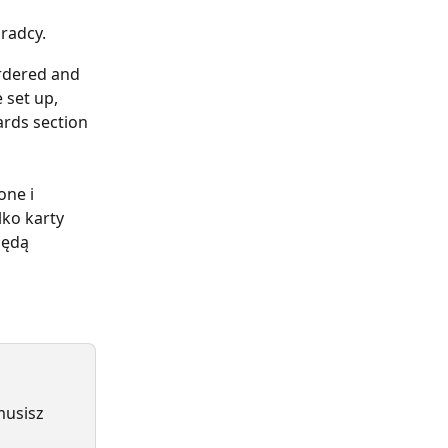
radcy.
rdered and 
 set up, 
cards section 
ne i 
o karty 
będą 
musisz 