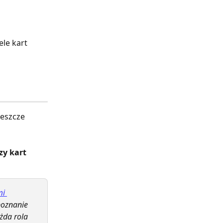
le kart 
jeszcze 
zy kart 
i 
poznanie 
żda rola 