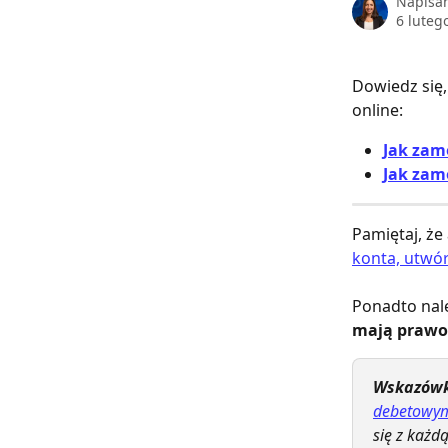
Napisa
6 luteg
Dowiedz się,
online:
Jak zam
Jak zam
Pamiętaj, że
konta, utwórz
Ponadto nale
mają prawo
Wskazówk
debetowy
się z każd