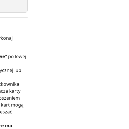
ykonaj 
we”
 po lewej 
zycznej lub 
ytkownika 
cza karty 
roszeniem 
 kart mogą 
eszać 
re ma 