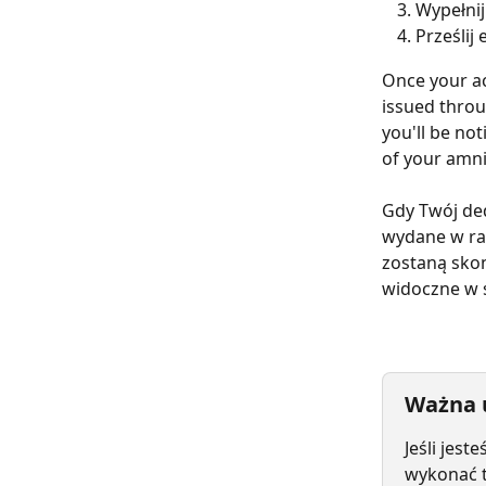
Wypełni
Prześlij
Once your ac
issued throu
you'll be not
of your amni
Gdy Twój de
wydane w ra
zostaną sko
widoczne w s
Ważna 
Jeśli jes
wykonać t