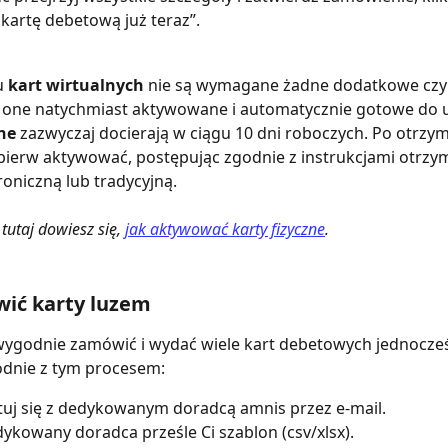
artę debetową już teraz”.
 
kart wirtualnych
 nie są wymagane żadne dodatkowe czyn
 one natychmiast aktywowane i automatycznie gotowe do u
ne
 zazwyczaj docierają w ciągu 10 dni roboczych. Po otrzym
jpierw aktywować, postępując zgodnie z instrukcjami otrzy
roniczną lub tradycyjną.
 tutaj dowiesz się, 
jak aktywować karty fizyczne
.
wić karty luzem
 wygodnie zamówić i wydać wiele kart debetowych jednocześ
odnie z tym procesem:
uj się z dedykowanym doradcą amnis przez e-mail.
ykowany doradca prześle Ci szablon (csv/xlsx).