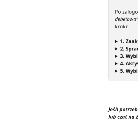
Po zalogo
debetowa”
kroki:
1. Zaa
2. Spr
3. Wybi
4. Akt
5. Wyb
Jeśli potrze
lub czat na