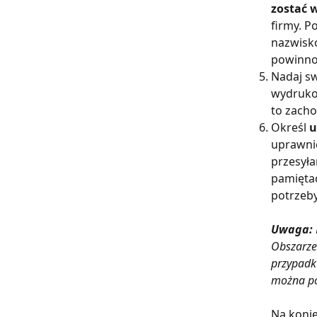
zostać 
firmy. P
nazwisko
powinno 
Nadaj sw
wydrukow
to zacho
Określ 
u
uprawnie
przesyła
pamiętać
potrzeb
Uwaga:
Obszarze
przypadk
można pó
Na konie