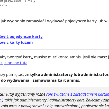
ne przez
Sabrina Maly
o 2025
 jak wygodnie zamawiać i wydawać pojedyncze karty lub wie
ówić pojedyncze karty
ówić karty luzem
 aby tworzyć karty, musisz mieć konto amnis. Jeśli nie masz 
 je online tutaj
.
ży pamiętać, że 
tylko administratorzy lub administrator
 do wydawania i zamawiania kart amnis
.
a: 
Tutaj wyjaśniamy różne 
role związane z zarządzaniem kartam
mi
, takie jak administratorzy i administratorzy kart. Zalecamy za
ą rolą wraz z powiązanymi z nią uprawnieniami, ponieważ nie ka