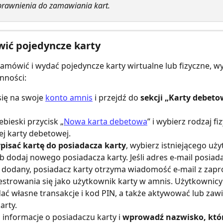
prawnienia do zamawiania kart.
ić pojedyncze karty
 zamówić i wydać pojedyncze karty wirtualne lub fizyczne, w
nności:
się na swoje 
konto amnis
 i przejdź do 
sekcji „Karty debeto
iebieski przycisk „
Nowa karta debetowa
” i wybierz rodzaj fi
ej karty debetowej.
pisać kartę do posiadacza karty
, wybierz istniejącego uż
b dodaj nowego posiadacza karty. Jeśli adres e-mail posiada
 dodany, posiadacz karty otrzyma wiadomość e-mail z zap
estrowania się jako użytkownik karty w amnis. Użytkownicy
ać własne transakcje i kod PIN, a także aktywować lub zawi
arty.
informacje o posiadaczu karty i 
wprowadź nazwisko, któ