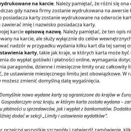
wydrukowane na karcie
. Należy pamiętać, że różni się ona
odczas gdy nazwa firmy zostanie wydrukowana na awersie ka
 posiadacza karty zostanie wydrukowane na odwrocie karty 
zawierać imię i nazwisko posiadacza karty.
ojej karcie 
opisową nazwę
. Należy pamiętać, że ten opis ni
any na karcie, ale służy wyłącznie do celów wewnętrznych
wać nadzór w przypadku wydania kilku kart dla tej samej o
stawienia karty
, takie jak kraje, w których karta może być
nia do wypłat gotówki i płatności online, wymagania dotyc
nia paragonów, dzienne i miesięczne limity oraz całkowity li
, że ustawienie miesięcznego limitu jest obowiązkowe. W ra
y możesz zmienić domyślną datę wygaśnięcia.
 Domyślnie nowo wydane karty są ograniczone do krajów w Euro
 Gospodarczym oraz kraju, w którym karta została wydana – za
u płatności u sprzedawców, jak i wypłat z bankomatów. Dodatko
źniej dodać w sekcji „Limity i ustawienia wydatków”.
c przejrzyj wszystkie szczegóły i zatwierdź zamówienie, klik