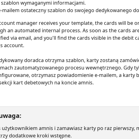
j szablon wymaganymi informacjami.
 e-mailem ostateczny szablon do swojego dedykowanego do
count manager receives your template, the cards will be o
gh an automated internal process. As soon as the cards are
ified via email, and you'll find the cards visible in the debit 
s account.
dykowany doradca otrzyma szablon, karty zostaną zamówio
mach zautomatyzowanego procesu wewnętrznego. Gdy tylk
nfigurowane, otrzymasz powiadomienie e-mailem, a karty 
ekcji kart debetowych na koncie amnis.
uwaga:
teś użytkownikiem amnis i zamawiasz karty po raz pierwszy, 
rzy dodatkowe kroki wstępne.