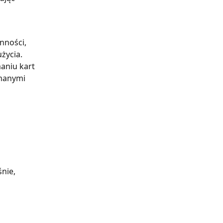
ności, 
życia. 
aniu kart 
manymi 
nie, 