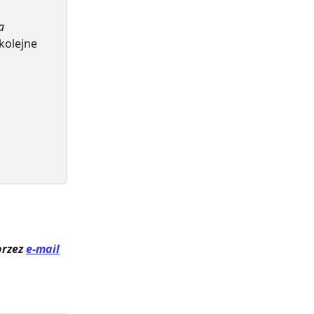
a 
kolejne 
rzez 
e-mail