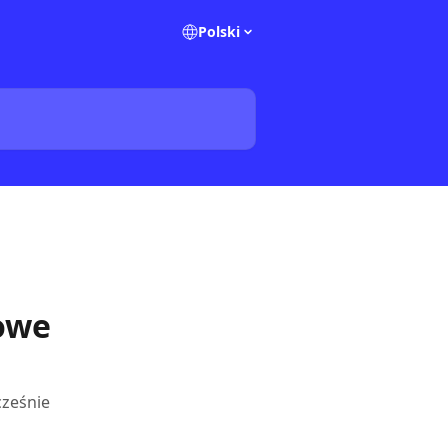
Polski
owe
cześnie