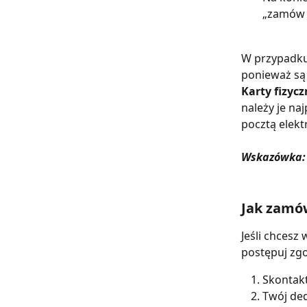
„zamów k
W przypadku
ponieważ są
Karty fizycz
należy je na
pocztą elekt
Wskazówka:
Jak zamó
Jeśli chcesz
postępuj zg
Skontakt
Twój ded