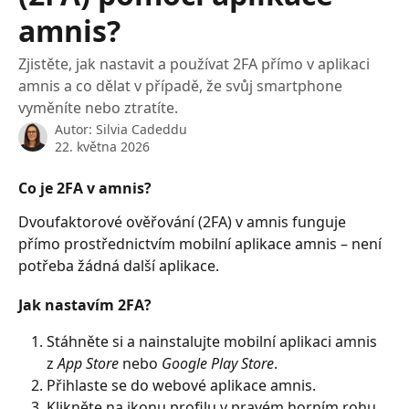
amnis?
Zjistěte, jak nastavit a používat 2FA přímo v aplikaci
amnis a co dělat v případě, že svůj smartphone
vyměníte nebo ztratíte.
Autor:
Silvia Cadeddu
22. května 2026
Co je 2FA v amnis?
Dvoufaktorové ověřování (2FA) v amnis funguje 
přímo prostřednictvím mobilní aplikace amnis – není 
potřeba žádná další aplikace.
Jak nastavím 2FA?
Stáhněte si a nainstalujte mobilní aplikaci amnis 
z 
App Store
 nebo 
Google Play Store
.
Přihlaste se do webové aplikace amnis.
Klikněte na ikonu profilu v pravém horním rohu.