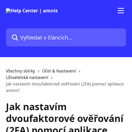
Přeskočit na hlavní obsah
Vyhledat v článcích…
Všechny sbírky
Účet & Nastavení
Uživatelská nastavení
Jak nastavím dvoufaktorové ověřování (2FA) pomocí aplikace
amnis?
Jak nastavím
dvoufaktorové ověřování
(2FA) pomocí aplikace