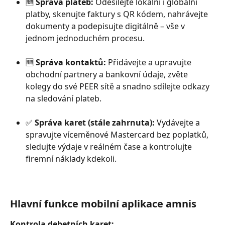
🆕 
Správa plateb:
 Odesílejte lokální i globální 
platby, skenujte faktury s QR kódem, nahrávejte 
dokumenty a podepisujte digitálně – vše v 
jednom jednoduchém procesu.
🆕 
Správa kontaktů:
 Přidávejte a upravujte 
obchodní partnery a bankovní údaje, zvěte 
kolegy do své PEER sítě a snadno sdílejte odkazy 
na sledování plateb.
✅ 
Správa karet (stále zahrnuta):
 Vydávejte a 
spravujte víceměnové Mastercard bez poplatků, 
sledujte výdaje v reálném čase a kontrolujte 
firemní náklady kdekoli.
Hlavní funkce mobilní aplikace amnis
Kontrola debetních karet: