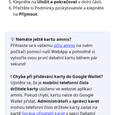
Klepněte na 
Uložit a pokračovat
 v dolní části.
Přečtěte si Podmínky poskytovatele a klepněte 
na 
Přijmout
.
💡 
Nemáte ještě kartu amnis?
Přihlaste se k vašemu 
účtu amnis
 na svém 
počítači pomocí naší WebApp a pohodlně si 
vytvořte svou první debetní kartu během pár 
sekund!
❗ 
Chyba při přidávání karty do Google Wallet?
Ujistěte se, že je 
mobilní telefonní číslo 
držitele karty
 uloženo ve webové aplikaci 
amnis. Pokud chybí, kartu nelze do Google 
Wallet přidat. 
Administrátoři
 a 
správci karet
mohou telefonní číslo držitele karty zadat na 
kartě 
Správa uživatelů karet
 v sekci Debetní 