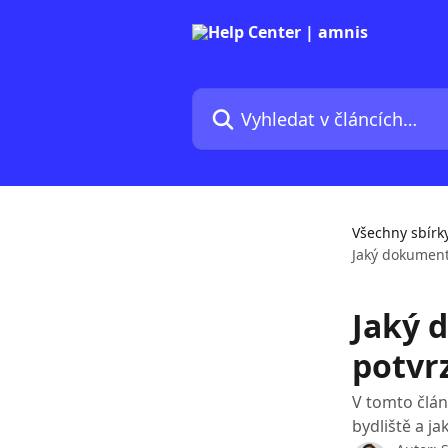
Přeskočit na hlavní obsah
Vyhledat v článcích…
Všechny sbírk
Jaký dokument
Jaký 
potvrz
V tomto člán
bydliště a j