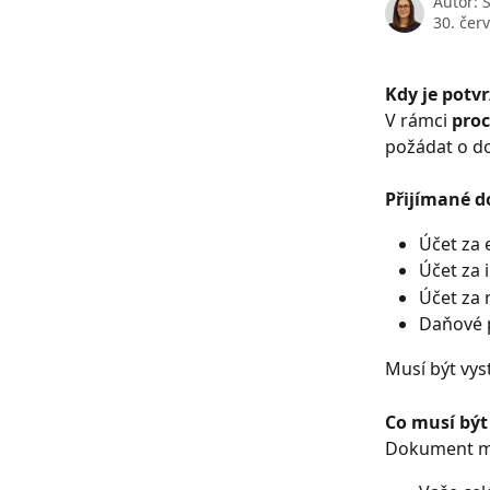
Autor:
30. čer
Kdy je potv
V rámci 
pro
požádat o do
Přijímané 
Účet za 
Účet za 
Účet za 
Daňové 
Musí být vys
Co musí být
Dokument mu