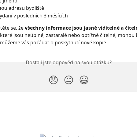
lé jméno
nou adresu bydliště
dání v posledních 3 měsících
těte se, že 
všechny informace jsou jasně viditelné a čitel
teré jsou neúplné, zastaralé nebo obtížně čitelné, mohou 
 můžeme vás požádat o poskytnutí nové kopie.
Dostali jste odpověď na svou otázku?
😞
😐
😃