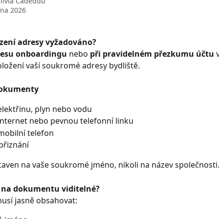
Silvia Cadeddu
vna 2026
rzení adresy vyžadováno?
cesu onboardingu
 nebo 
při pravidelném přezkumu účtu
 
ložení vaší soukromé adresy bydliště.
dokumenty
elektřinu, plyn nebo vodu
internet nebo pevnou telefonní linku
mobilní telefon
přiznání
taven na vaše soukromé jméno, nikoli na název společnosti
 na dokumentu viditelné?
sí jasně obsahovat: