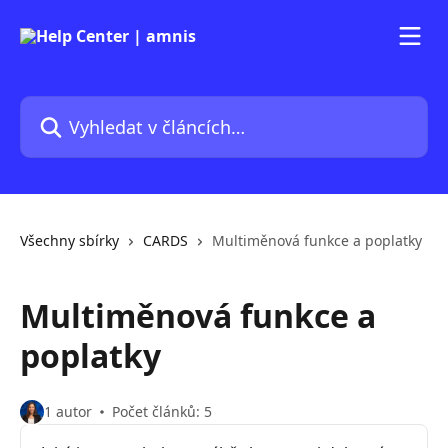
Přeskočit na hlavní obsah
Vyhledat v článcích…
Všechny sbírky
CARDS
Multiměnová funkce a poplatky
Multiměnová funkce a
poplatky
1 autor
Počet článků: 5