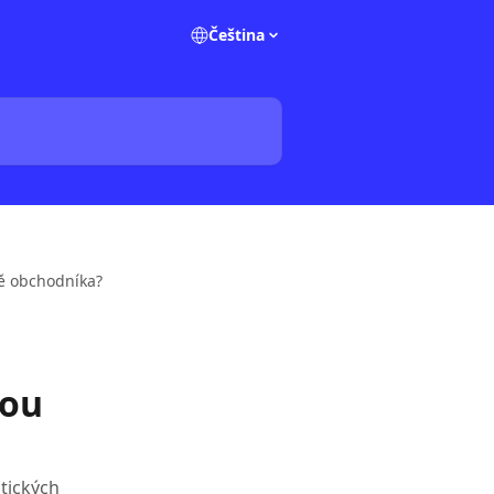
Čeština
ně obchodníka?
tou
otických