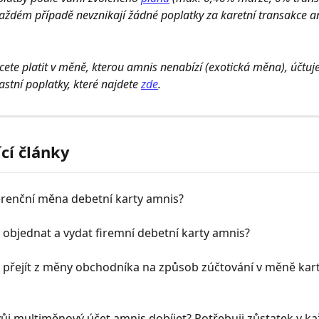
každém případě nevznikají žádné poplatky za karetní transakce an
ete platit v měně, kterou amnis nenabízí (exotická měna), účtuje
stní poplatky, které najdete 
zde
.
ící články
erenční měna debetní karty amnis?
objednat a vydat firemní debetní karty amnis?
 přejít z měny obchodníka na způsob zúčtování v měně kart
j multiměnový účet amnis dobíjet? Potřebuji zůstatek v ka