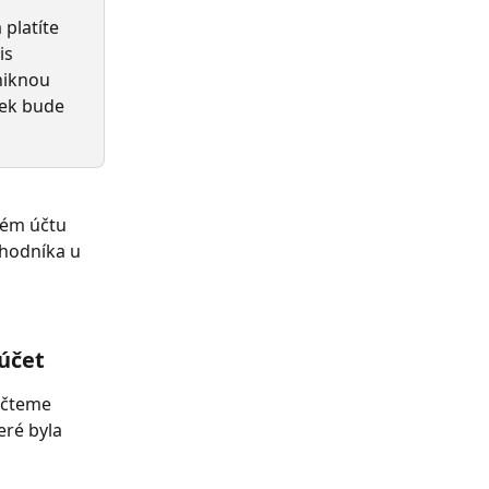
platíte 
is 
niknou 
tek bude 
vém účtu 
hodníka u 
účet
ečteme 
ré byla 