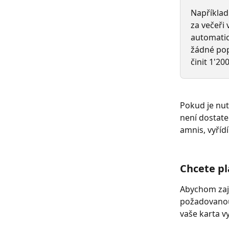
Například
za večeři 
automatic
žádné pop
činit 1'20
Pokud je nu
není dostat
amnis, vyříd
Chcete pl
Abychom zaji
požadovanou 
vaše karta v