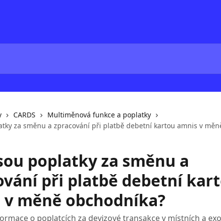
y
CARDS
Multiměnová funkce a poplatky
latky za směnu a zpracování při platbě debetní kartou amnis v mě
jsou poplatky za směnu a
ování při platbě debetní kar
 v měně obchodníka?
informace o poplatcích za devizové transakce v místních a ex