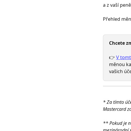
a z vaší pen
Přehled měn
Chcete z
👉 
V tomt
měnou kar
vašich úč
* Za tímto úč
Mastercard za
** Pokud je n
mezinárodní p