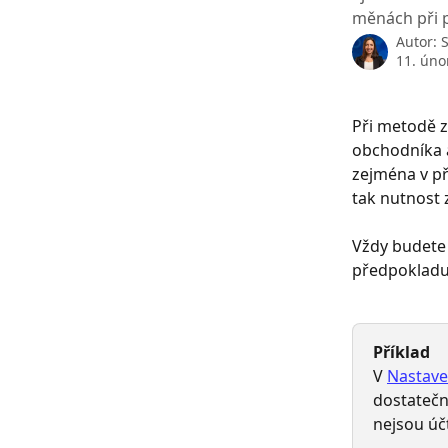
měnách při 
Autor:
11. úno
Při metodě z
obchodníka a
zejména v pří
tak nutnost
Vždy budete 
předpokladu
Příklad
V 
Nastave
dostatečn
nejsou úč