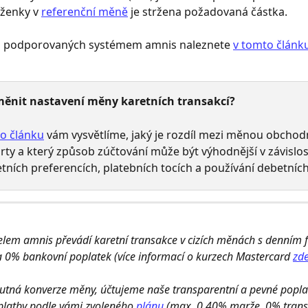
ěženky v 
referenční měně
 je stržena požadovaná částka.
 podporovaných systémem amnis naleznete 
v tomto článk
měnit nastavení měny karetních transakcí?
o článku
 vám vysvětlíme, jaký je rozdíl mezi měnou obchodn
ty a který způsob zúčtování může být výhodnější v závislost
etních preferencích, platebních tocích a používání debetních
elem amnis převádí karetní transakce v cizích měnách s denním 
 0% bankovní poplatek (více informací o kurzech Mastercard 
zd
utná konverze měny, účtujeme naše transparentní a pevné poplat
latby podle vámi zvoleného 
plánu
 (max. 0,40% marže, 0% trans