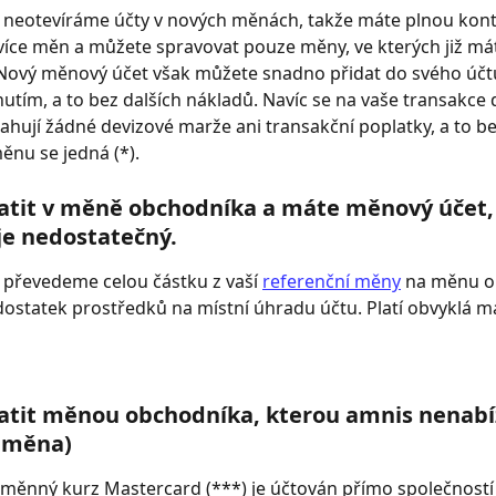
 neotevíráme účty v nových měnách, takže máte plnou kont
íce měn a můžete spravovat pouze měny, ve kterých již mát
 Nový měnový účet však můžete snadno přidat do svého účt
nutím, a to bez dalších nákladů. Navíc se na vaše transakce 
ahují žádné devizové marže ani transakční poplatky, a to b
měnu se jedná (*).
atit v měně obchodníka a máte měnový účet, 
je nedostatečný.
převedeme celou částku z vaší 
referenční měny
 na měnu o
dostatek prostředků na místní úhradu účtu. Platí obvyklá m
atit měnou obchodníka, kterou amnis nenabíz
á měna)
měnný kurz Mastercard (***) je účtován přímo společností