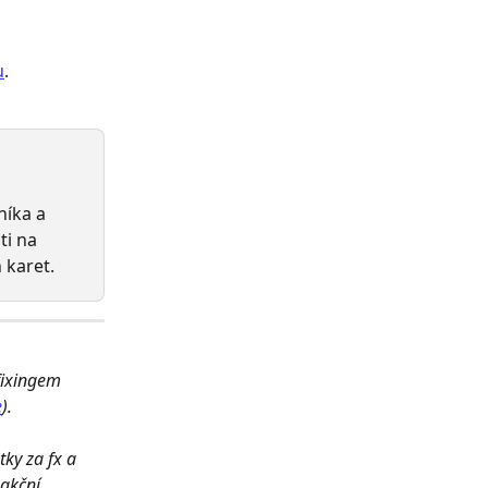
u
.
íka a 
i na 
 karet.
fixingem 
e
).
ky za fx a 
akční 