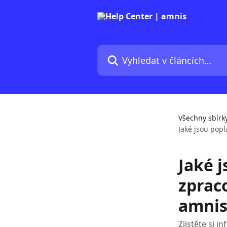
Přeskočit na hlavní obsah
Vyhledat v článcích…
Všechny sbírk
Jaké jsou pop
Jaké 
zprac
amnis
Zjistěte si 