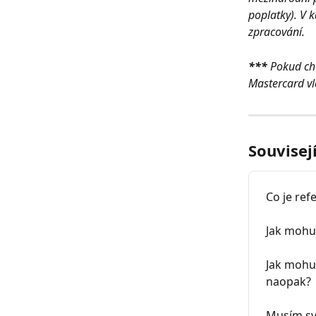
poplatky). V 
zpracování.
*** 
Pokud chc
Mastercard vla
Souvisej
Co je ref
Jak mohu 
Jak mohu
naopak?
Musím svů