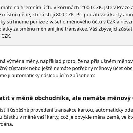
 máte na firemním účtu v korunách 2'000 CZK. Jste v Praze a 
v místní měně, která stojí 800 CZK. Při použití vaší karty amn
ky strhneme peníze z vašeho měnového účtu v CZK a nevz
latky za směnu měn ani jiné transakce. Váš zbývající zůsta
0 CZK.
tná výměna měny, například proto, že na příslušném měno
ečný zůstatek nebo ještě nemáte potřebný měnový účet obc
íme ji automaticky následujícím způsobem:
atit v měně obchodníka, ale nemáte měnový 
stili úspěšné provedení transakce kartou, automaticky od
částku v měně vaší karty, což je obvykle měna země, ve kte
ydána. 