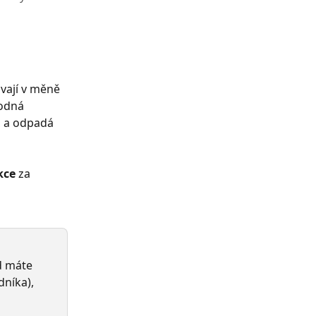
vají v měně 
odná 
, a odpadá 
kce
 za 
d máte 
níka), 