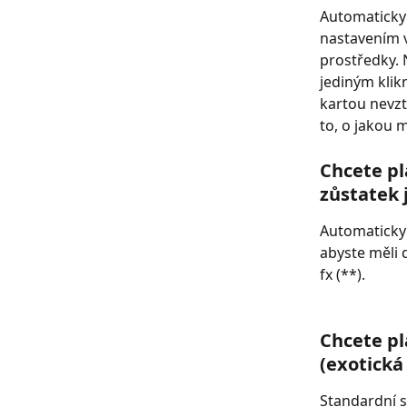
Automaticky
nastavením v
prostředky.
jediným klik
kartou nevzt
to, o jakou 
Chcete pl
zůstatek 
Automaticky 
abyste měli 
fx (**).
Chcete pl
(exotick
Standardní s