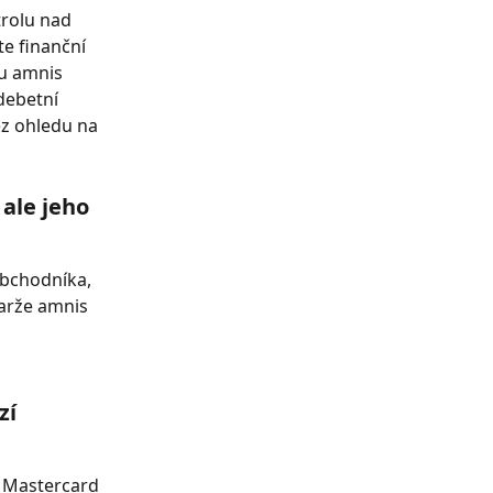
rolu nad 
e finanční 
u amnis 
debetní 
ez ohledu na 
ale jeho 
bchodníka, 
arže amnis 
í 
 Mastercard 