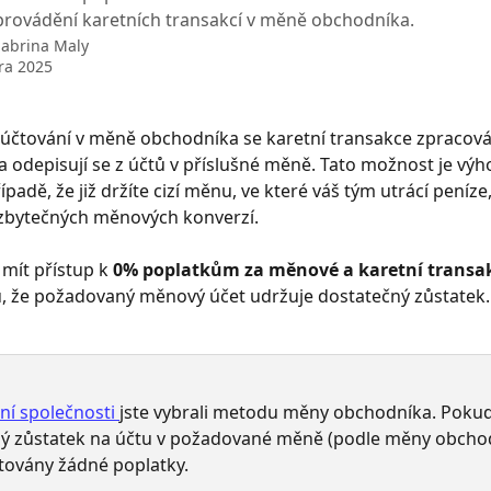
provádění karetních transakcí v měně obchodníka.
Sabrina Maly
ra 2025
účtování v měně obchodníka se karetní transakce zpracová
 odepisují se z účtů v příslušné měně. Tato možnost je výh
padě, že již držíte cizí měnu, ve které váš tým utrácí peníze
 zbytečných měnových konverzí.
mít přístup k 
0% poplatkům za měnové a karetní transa
, že požadovaný měnový účet udržuje dostatečný zůstatek.
ní společnosti 
jste vybrali metodu měny obchodníka. Poku
ý zůstatek na účtu v požadované měně (podle měny obchod
továny žádné poplatky.