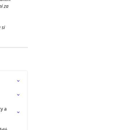
i za 
 si 
y a 
ždé 