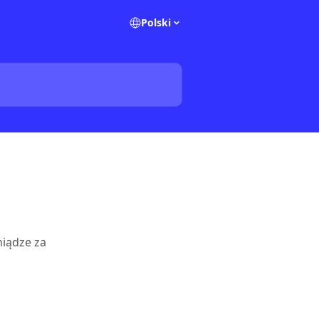
Polski
niądze za