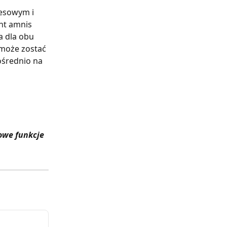
esowym i 
nt amnis 
 dla obu 
 może zostać 
średnio na 
owe funkcje 