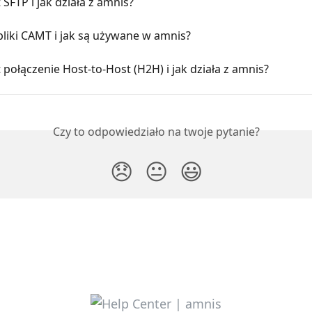
 SFTP i jak działa z amnis?
liki CAMT i jak są używane w amnis?
 połączenie Host-to-Host (H2H) i jak działa z amnis?
Czy to odpowiedziało na twoje pytanie?
😞
😐
😃