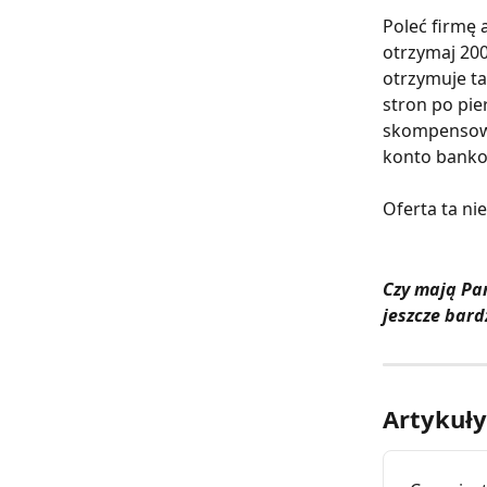
Poleć firmę
otrzymaj 200
otrzymuje ta
stron po pie
skompensowa
konto bank
Oferta ta ni
Czy mają Pa
jeszcze bard
Artykuł