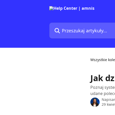
Przejdź do głównej zawartości
Przeszukaj artykuły...
Wszystkie kole
Jak d
Poznaj syste
udane polec
Napisa
29 kwie