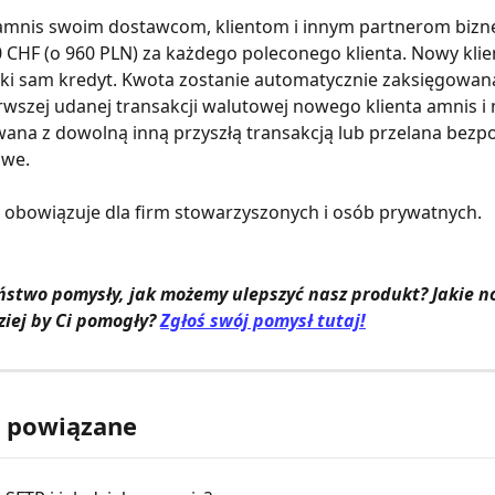
 amnis swoim dostawcom, klientom i innym partnerom bizn
 CHF (o 960 PLN) za każdego poleconego klienta. Nowy klie
ki sam kredyt. Kwota zostanie automatycznie zaksięgowana
rwszej udanej transakcji walutowej nowego klienta amnis i
na z dowolną inną przyszłą transakcją lub przelana bezpo
owe.
e obowiązuje dla firm stowarzyszonych i osób prywatnych.
ństwo pomysły, jak możemy ulepszyć nasz produkt? Jakie n
ziej by Ci pomogły? 
Zgłoś swój pomysł tutaj!
y powiązane