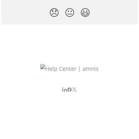
😞
😐
😃