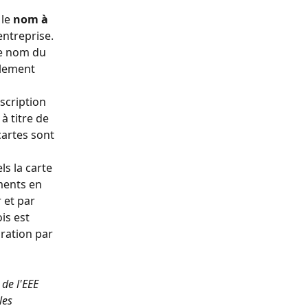
le 
nom à 
entreprise. 
le nom du 
alement 
scription 
à titre de 
cartes sont 
ls la carte 
ements en 
 et par 
is est 
iration par 
de l'EEE 
les 