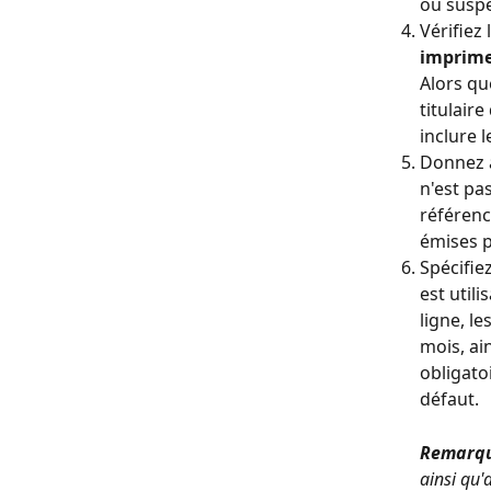
ou suspe
Vérifiez 
imprimer
Alors qu
titulair
inclure 
Donnez à
n'est pa
référenc
émises 
Spécifiez
est utili
ligne, l
mois, ain
obligato
défaut.
Remarq
ainsi qu'