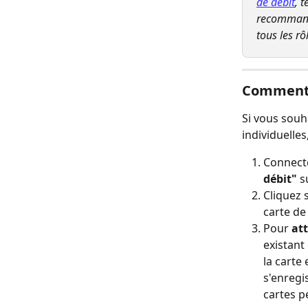
de débit
, 
recommando
tous les r
Comment 
Si vous souh
individuelles
Connecte
débit"
 s
Cliquez 
carte de
Pour 
att
existant
la carte 
s'enregis
cartes p