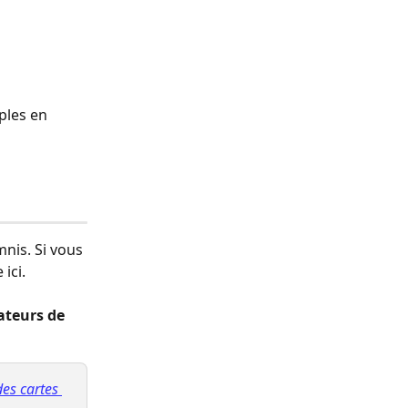
les en 
nis. Si vous 
 ici.
ateurs de 
es cartes 