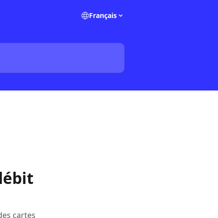
Français
débit
es cartes