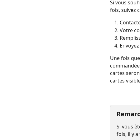
Si vous souh
fois, suivez 
Contacte
Votre co
Rempliss
Envoyez 
Une fois que
commandées e
cartes seront
cartes visib
Remarq
Si vous ê
fois, il y