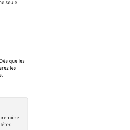
ne seule 
 
Dès que les 
erez les 
s.
 première 
léter.