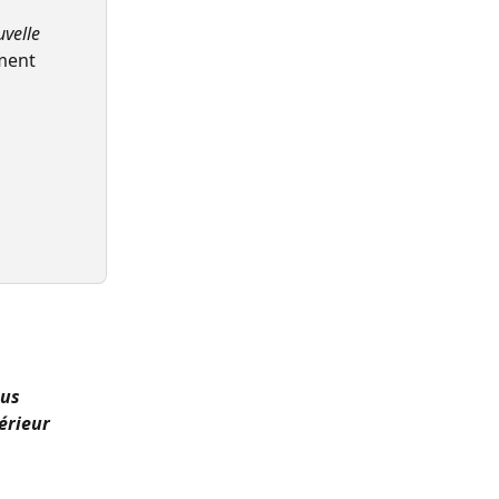
velle 
ment 
us 
érieur 