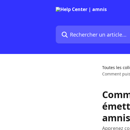
Passer au contenu principal
Rechercher un article...
Toutes les col
Comment puis-
Comme
émett
amnis
Apprenez co