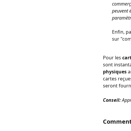
commerçan
peuvent é
paramètr
Enfin, p
sur "com
Pour les 
car
sont instant
physiques
 a
cartes reçues
seront fourn
Conseil:
 App
Comment 