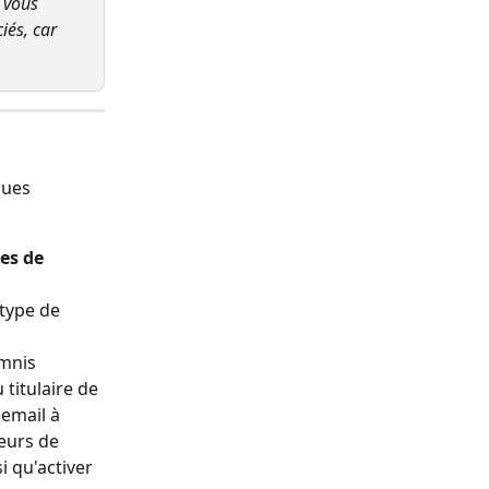
 vous 
és, car 
ques 
es de 
 type de 
amnis 
 titulaire de 
 email à 
teurs de 
i qu'activer 