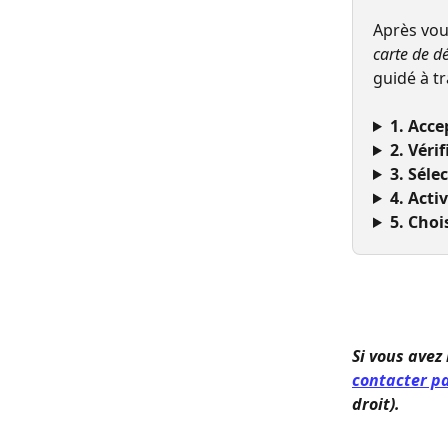
Après vou
carte de dé
guidé à tr
1. Acce
2. Véri
3. Séle
4. Activ
5. Choi
Si vous avez
contacter pa
droit).