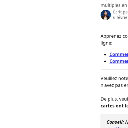
multiples en
Écrit p
6 févri
Apprenez co
ligne:
Comment
Comment
Veuillez not
n'avez pas e
De plus, veui
cartes ont 
Conseil: 
N