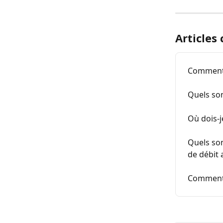
Articles
Comment p
Quels son
Où dois-j
Quels son
de débit
Comment 