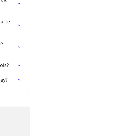
arte 
e 
ois?
Pay?