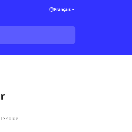
Français
ur
 le solde