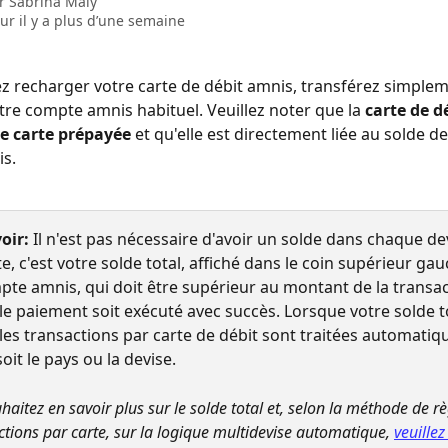
ar
Sabrina Maly
our il y a plus d’une semaine
ez recharger votre carte de débit amnis, transférez simplem
tre compte amnis habituel. Veuillez noter que la 
carte de d
ne carte prépayée
 et qu'elle est directement liée au solde de
s.
oir: 
Il n'est pas nécessaire d'avoir un solde dans chaque dev
, c'est votre solde total, affiché dans le coin supérieur gau
pte amnis, qui doit être supérieur au montant de la transac
le paiement soit exécuté avec succès. Lorsque votre solde to
 les transactions par carte de débit sont traitées automati
oit le pays ou la devise.
haitez en savoir plus sur le solde total et, selon la méthode de r
ctions par carte, sur la logique multidevise automatique, 
veuillez 