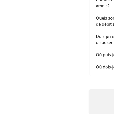
amnis?
Quels son
de débit
Dois-je r
disposer 
Où puis-j
Où dois-j