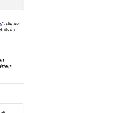
s
", cliquez 
tails du 
us 
érieur 
bit 