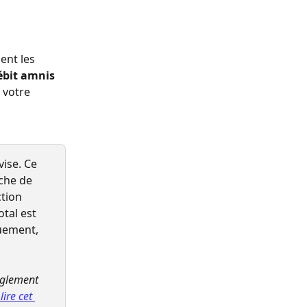
ent les 
ébit amnis 
 votre 
ise. Ce 
che de 
tion 
tal est 
quement, 
èglement 
lire cet 