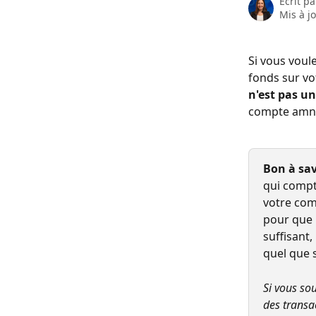
Écrit p
Mis à j
Si vous voul
fonds sur vo
n'est pas u
compte amni
Bon à sav
qui compte
votre com
pour que 
suffisant,
quel que s
Si vous sou
des transa