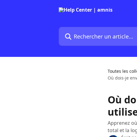
Passer au contenu principal
Rechercher un article...
Toutes les col
Où dois-je env
Où do
utilis
Apprenez où 
total et la 