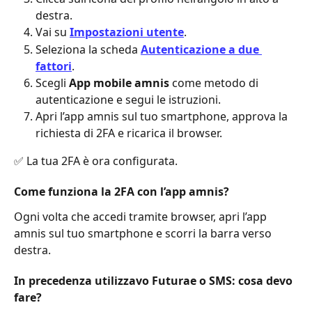
destra.
Vai su 
Impostazioni utente
.
Seleziona la scheda 
Autenticazione a due 
fattori
.
Scegli 
App mobile amnis
 come metodo di 
autenticazione e segui le istruzioni.
Apri l’app amnis sul tuo smartphone, approva la 
richiesta di 2FA e ricarica il browser.
✅ La tua 2FA è ora configurata.
Come funziona la 2FA con l’app amnis?
Ogni volta che accedi tramite browser, apri l’app 
amnis sul tuo smartphone e scorri la barra verso 
destra.
In precedenza utilizzavo Futurae o SMS: cosa devo 
fare?