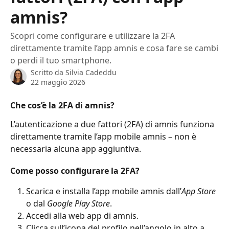
amnis?
Scopri come configurare e utilizzare la 2FA
direttamente tramite l’app amnis e cosa fare se cambi
o perdi il tuo smartphone.
Scritto da
Silvia Cadeddu
22 maggio 2026
Che cos’è la 2FA di amnis?
L’autenticazione a due fattori (2FA) di amnis funziona 
direttamente tramite l’app mobile amnis – non è 
necessaria alcuna app aggiuntiva.
Come posso configurare la 2FA?
Scarica e installa l’app mobile amnis dall’
App Store
o dal 
Google Play Store
.
Accedi alla web app di amnis.
Clicca sull’icona del profilo nell’angolo in alto a 