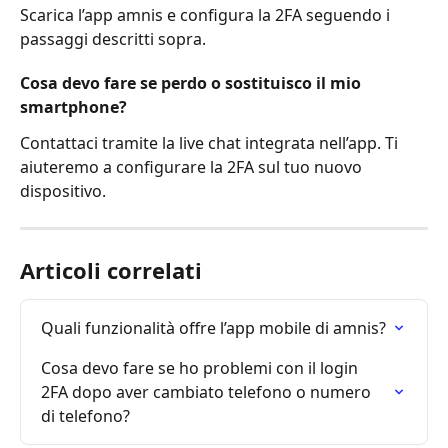
Scarica l’app amnis e configura la 2FA seguendo i 
passaggi descritti sopra.
Cosa devo fare se perdo o sostituisco il mio 
smartphone?
Contattaci tramite la live chat integrata nell’app. Ti 
aiuteremo a configurare la 2FA sul tuo nuovo 
dispositivo.
Articoli correlati
Quali funzionalità offre l’app mobile di amnis?
Cosa devo fare se ho problemi con il login 
2FA dopo aver cambiato telefono o numero 
di telefono?