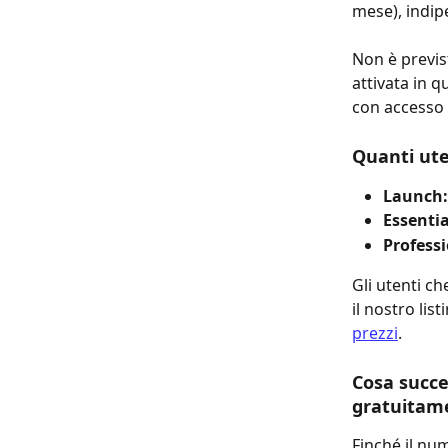
mese), indip
Non è previs
attivata in 
con accesso l
Quanti ute
Launch:
Essentia
Professi
Gli utenti c
il nostro lis
prezzi
.
Cosa succed
gratuitam
Finché il num