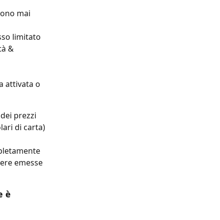
gono mai 
so limitato 
tà & 
 attivata o 
 dei prezzi 
ari di carta) 
pletamente 
sere emesse 
 è 