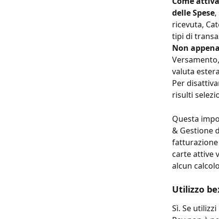
Come attivar
delle Spese
,
ricevuta, Ca
tipi di tran
Non appena 
Versamento,
valuta estera
Per disattiva
risulti selez
Questa impost
& Gestione d
fatturazione 
carte attive
alcun calcolo
Utilizzo b
Sì. Se utiliz