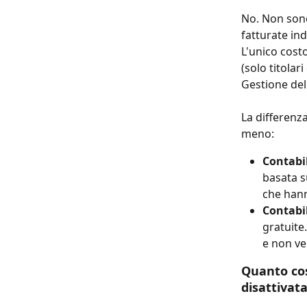
No. Non sono
fatturate in
L'unico costo
(solo titolar
Gestione dell
La differenza
meno:
Contabil
basata su
che hann
Contabil
gratuite
e non ve
Quanto cos
disattivat