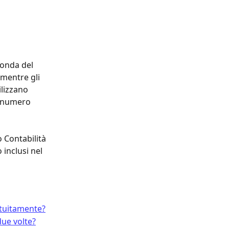
conda del 
mentre gli 
lizzano 
l numero 
 Contabilità 
inclusi nel 
atuitamente?
due volte?