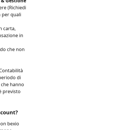
 & Gestione 
re (Richiedi 
 per quali 
 carta, 
sazione in 
modo che non 
Contabilità 
eriodo di 
a) che hanno 
è previsto 
ccount?
con bexio 