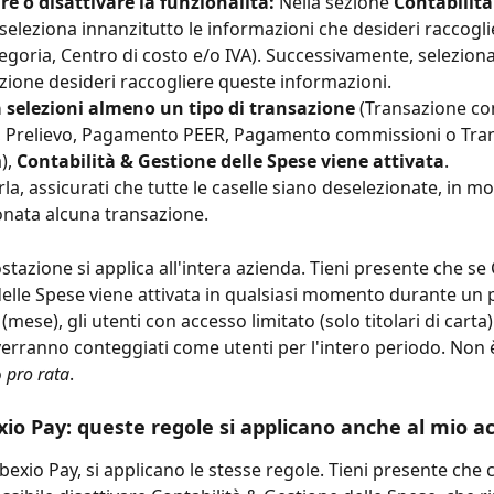
e o disattivare la funzionalità: 
Nella sezione 
Contabilità
 seleziona innanzitutto le informazioni che desideri raccoglie
tegoria, Centro di costo e/o IVA). Successivamente, seleziona
sazione desideri raccogliere queste informazioni.
selezioni almeno un tipo di transazione
 (Transazione con
 Prelievo, Pagamento PEER, Pagamento commissioni o Tran
), 
Contabilità & Gestione delle Spese viene attivata
.
rla, assicurati che tutte le caselle siano deselezionate, in 
ionata alcuna transazione.
azione si applica all'intera azienda. Tieni presente che se 
elle Spese viene attivata in qualsiasi momento durante un p
(mese), gli utenti con accesso limitato (solo titolari di cart
 verranno conteggiati come utenti per l'intero periodo. Non 
 
pro rata
.
exio Pay: queste regole si applicano anche al mio a
zi bexio Pay, si applicano le stesse regole. Tieni presente che 