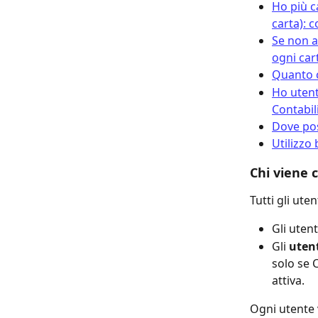
Ho più c
carta): 
Se non a
ogni car
Quanto c
Ho utenti
Contabil
Dove pos
Utilizzo
Chi viene 
Tutti gli ut
Gli utent
Gli 
utent
solo se 
attiva.
Ogni utente 