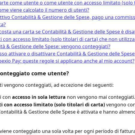
arte come utente o come utente con accesso limitato (solo ti
come viene calcolato il numero di utenti?
ttivo Contabilità & Gestione delle Spese, pago una commiss
ta?
osta una carta se Contabilità & Gestione delle Spese è disa
 con accesso limitato (solo titolari di carta) che non utilizz
ità & Gestione delle Spese: vengono conteggiati?
so attivare o disattivare Contabilità & Gestione delle Spese
 bexio Pay: queste regole si applicano anche al mio account?
conteggiato come utente?
enti vengono conteggiati, ad eccezione dei seguenti:
i con 
accesso in sola lettura
 non vengono mai conteggiati
i con accesso limitato (solo titolari di carta)
 vengono con
Contabilità & Gestione delle Spese è attivata e hanno almen
viene conteggiato una sola volta per ogni periodo di fattura