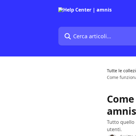
Vai al contenuto principale
Cerca articoli…
Tutte le collez
Come funziona 
Come f
amnis
Tutto quello 
utenti.