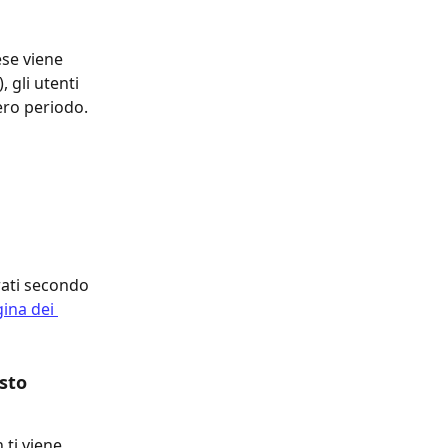
ese viene 
 gli utenti 
tero periodo.
ati secondo 
ina dei 
sto 
 ti viene 