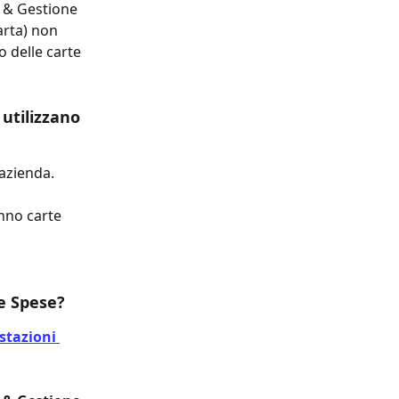
 & Gestione 
arta) non 
 delle carte 
 utilizzano 
azienda. 
anno carte 
le Spese?
tazioni 