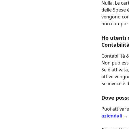
Nulla. Le ca
delle Spese è
vengono cont
non comport
Ho utenti c
Contabilit
Contabilità 
Non può esser
Se è attivata
attive vengo
Se invece è 
Dove posso
Puoi attivare
aziendali 
→