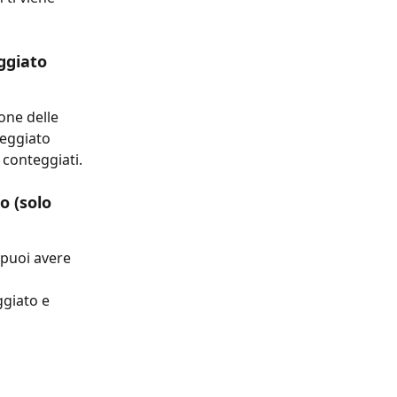
ggiato 
one delle 
teggiato 
 conteggiati.
 (solo 
 puoi avere 
giato e 