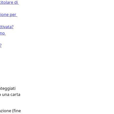
tolare di 
ione per 
ttivata?
ano 
?
.
teggiati 
o una carta 
zione (fine 