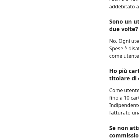
addebitato a
Sono un ut
due volte?
No. Ogni ute
Spese è disat
come utente:
Ho più car
titolare di
Come utente 
fino a 10 car
Indipendente
fatturato un
Se non att
commission