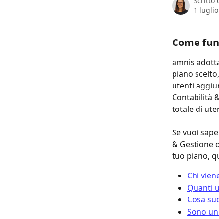
Scritto
1 lugli
Come fun
amnis adotta
piano scelto
utenti aggiu
Contabilità &
totale di uten
Se vuoi sape
& Gestione de
tuo piano, qu
Chi vien
Quanti u
Cosa suc
Sono un 