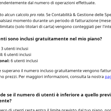
endentemente dal numero di operazioni effettuate.
to alcun calcolo 
pro rata
. Se Contabilità & Gestione delle Sp
qualsiasi momento durante un periodo di fatturazione (mese),
imitato (solo titolari di carta) vengono conteggiati per l'in
nti sono inclusi gratuitamente nel mio piano?
 3 utenti inclusi
l:
 6 utenti inclusi
onal:
 6 utenti inclusi
he superano il numero incluso gratuitamente vengono fattur
tino prezzi. Per maggiori informazioni, consulta la nostra 
pag
e se il numero di utenti è inferiore a quello previ
ente?
ero di utenti resta entro il limite previsto dal tuo piano, non