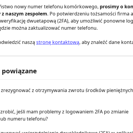
Państwo nowy numer telefonu komórkowego, 
prosimy o kon
y z naszym zespołem
. Po potwierdzeniu tożsamości firma 
weryfikację dwuetapową (2FA), aby umożliwić ponowne log
ędzie można zaktualizować numer telefonu.
odwiedzić naszą 
stronę kontaktową
, aby znaleźć dane kont
y powiązane
 zrezygnować z otrzymywania zwrotu środków pieniężnych
zrobić, jeśli mam problemy z logowaniem 2FA po zmianie 
 lub numeru telefonu?
igurować uwierzytelnianie dwuskładnikowe (2FA) w aplikacj