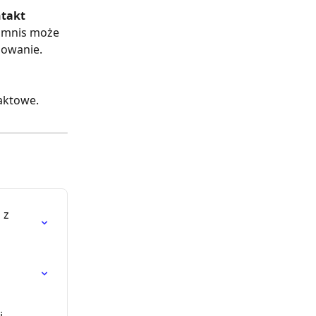
takt 
amnis może 
owanie. 
aktowe.
 z 
i 