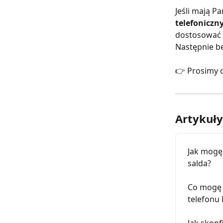
Jeśli mają 
telefoniczn
dostosować 
Następnie b
👉 Prosimy 
Artykuł
Jak mogę
salda?
Co mogę 
telefonu
Jak skonf