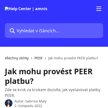
Přeskočit na hlavní obsah
Vyhledat v článcích…
Všechny sbírky
PEER
Jak mohu provést PEER platbu?
Jak mohu provést PEER
platbu?
Zde se krok za krokem dozvíte, jak vystavovat platby
PEER.
Autor:
Sabrina Maly
2. listopadu 2022