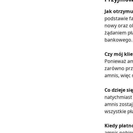
Jak otrzymu
podstawie fa
nowy oraz ok
żądaniem pła
bankowego.
Czy mój kli
Ponieważ amn
zarówno prze
amnis, więc 
Co dzieje si
natychmiast 
amnis zostaj
wszystkie pł
Kiedy płatn
amnis pobier