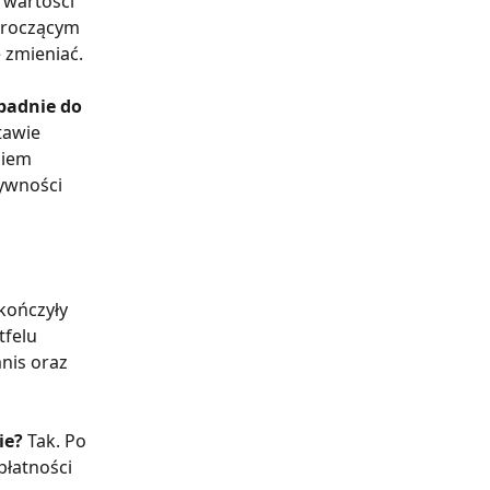
 wartości 
kroczącym 
 zmieniać.
padnie do 
tawie 
niem 
ywności 
kończyły 
felu 
nis oraz 
ie? 
Tak. Po 
płatności 