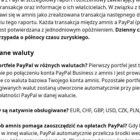
ransakcje oraz informacje o ich właścicielach. W związku z 
awi się w amnis jako zrealizowana transakcja następnego dn
u tego raportu. Każda transakcja między amnis a PayPal (pł
 jest potwierdzana z jednodniowym opóźnieniem. 
Dzienny c
rzypada o północy czasu zuryskiego.
ane waluty
ortfele PayPal w różnych walutach? 
Pierwszy portfel jest
e po połączeniu konta PayPal Business z amnis i jest prow
e co waluta bazowa Twojego konta amnis. Pozostałe portfe
giwanych walut zostaną utworzone automatycznie przy pi
łatności PayPal w danej walucie.
y są natywnie obsługiwane? 
EUR, CHF, GBP, USD, CZK, PLN,
ób amnis pomaga zaoszczędzić na opłatach PayPal? 
Gdy k
 w innej walucie, PayPal automatycznie przelicza środki we