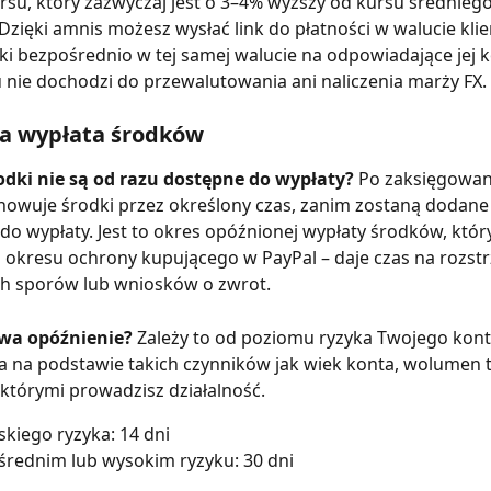
su, który zazwyczaj jest o 3–4% wyższy od kursu średniego
zięki amnis możesz wysłać link do płatności w walucie klie
ki bezpośrednio w tej samej walucie na odpowiadające jej k
 nie dochodzi do przewalutowania ani naliczenia marży FX.
a wypłata środków
odki nie są od razu dostępne do wypłaty? 
Po zaksięgowani
owuje środki przez określony czas, zanim zostaną dodane 
o wypłaty. Jest to okres opóźnionej wypłaty środków, który
okresu ochrony kupującego w PayPal – daje czas na rozstr
h sporów lub wniosków o zwrot.
rwa opóźnienie? 
Zależy to od poziomu ryzyka Twojego konta
a na podstawie takich czynników jak wiek konta, wolumen t
z którymi prowadzisz działalność.
skiego ryzyka: 14 dni
średnim lub wysokim ryzyku: 30 dni