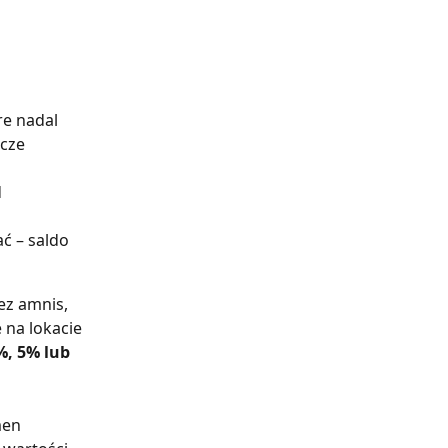
e nadal 
cze 
 
ć – saldo 
ez amnis, 
 na lokacie 
%, 5% lub 
men 