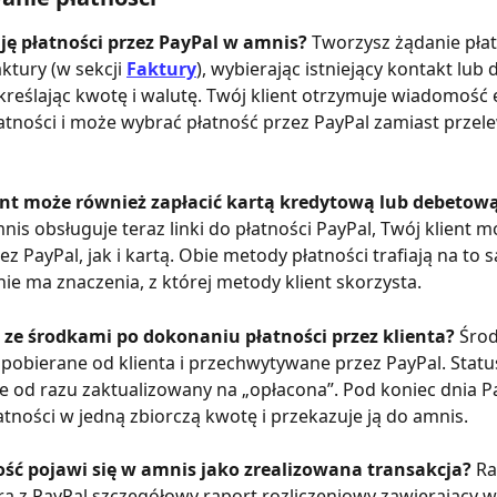
ję płatności przez PayPal w amnis? 
Tworzysz żądanie płat
ktury (w sekcji 
Faktury
), wybierając istniejący kontakt lub 
reślając kwotę i walutę. Twój klient otrzymuje wiadomość e
tności i może wybrać płatność przez PayPal zamiast przel
ent może również zapłacić kartą kredytową lub debetową
is obsługuje teraz linki do płatności PayPal, Twój klient m
z PayPal, jak i kartą. Obie metody płatności trafiają na to
nie ma znaczenia, z której metody klient skorzysta.
ę ze środkami po dokonaniu płatności przez klienta? 
Środ
pobierane od klienta i przechwytywane przez PayPal. Statu
e od razu zaktualizowany na „opłacona”. Pod koniec dnia Pa
atności w jedną zbiorczą kwotę i przekazuje ją do amnis.
ość pojawi się w amnis jako zrealizowana transakcja? 
Ra
a z PayPal szczegółowy raport rozliczeniowy zawierający w