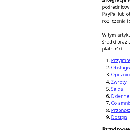
Integracja 
pośrednictw
PayPal lub o
rozliczenia 
W tym artyku
środki oraz 
płatności.
Przyjmo
Obsługi
Opóźnio
Zwroty
Salda
Dzienne 
Co amni
Przenos
Dostęp
Przyjmow