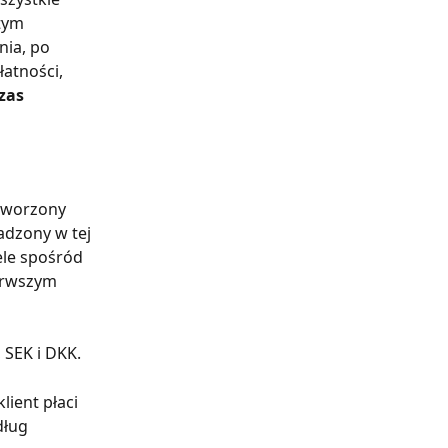
tym 
ia, po 
atności, 
zas 
 tworzony 
adzony w tej 
le spośród 
erwszym 
 SEK i DKK.
lient płaci 
dług 