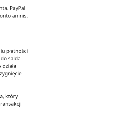
 
nta. PayPal 
onto amnis, 
u płatności 
do salda 
 działa 
zygnięcie 
, który 
ransakcji 