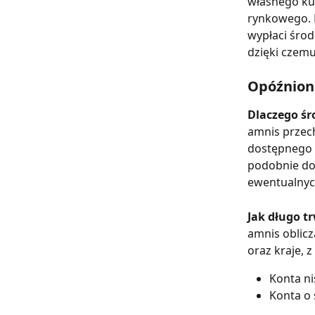
własnego kur
rynkowego. D
wypłaci środ
dzięki czemu
Opóźnion
Dlaczego śr
amnis przech
dostępnego d
podobnie do 
ewentualnyc
Jak długo t
amnis oblicz
oraz kraje, 
Konta ni
Konta o 