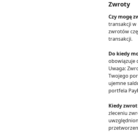
Zwroty
Czy mogę zw
transakcji w
zwrotów częś
transakcji.
Do kiedy m
obowiązuje d
Uwaga: Zwrot
Twojego port
ujemne sald
portfela Pay
Kiedy zwrot
zleceniu zwr
uwzględniony
przetworzen