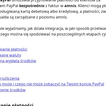
PayPal
 umożliwia przyjmowanie płatności od klientów za 
em PayPal 
bezpośrednio
 z faktur w 
amnis
. Klienci mogą pł
bsługiwaną kartą debetową albo kredytową, a płatności, zwr
i salda są zarządzane z poziomu amnis.
le wyjaśniamy, jak działa integracja, w jaki sposób przetwa
czego można się spodziewać na poszczególnych etapach cyk
wanie płatności
wane waluty
na wypłata środków
rozliczenia
s może i czego nie może zobaczyć na Twoim koncie PayPal
zenie środków
anie płatności