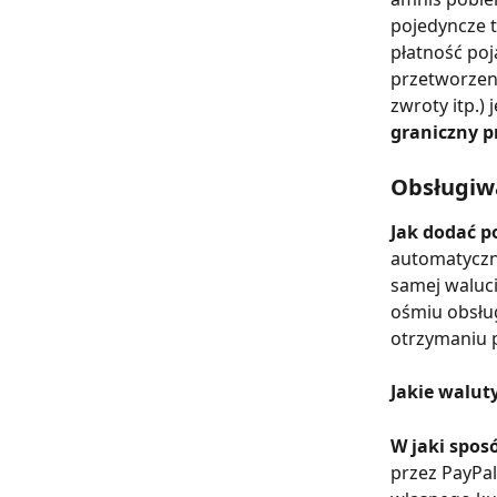
pojedyncze t
płatność poj
przetworzeni
zwroty itp.)
graniczny p
Obsługiw
Jak dodać p
automatyczni
samej waluci
ośmiu obsłu
otrzymaniu p
Jakie walut
W jaki spos
przez PayPal