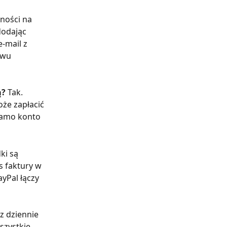
ności na 
dodając 
-mail z 
ewu 
? 
Tak. 
oże zapłacić 
 samo konto 
ki są 
s faktury w 
yPal łączy 
z dziennie 
szystkie 