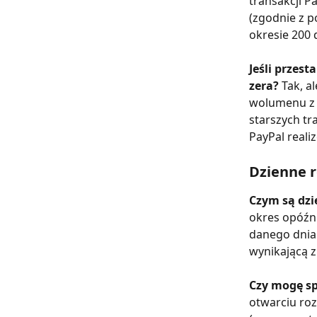
transakcji P
(zgodnie z p
okresie 200 
Jeśli przest
zera? 
Tak, a
wolumenu z 
starszych tr
PayPal reali
Dzienne r
Czym są dzi
okres opóźni
danego dnia.
wynikającą z
Czy mogę sp
otwarciu roz