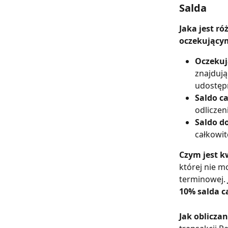
Salda
Jaka jest r
oczekującym
Oczekują
znajdują
udostępn
Saldo c
odlicze
Saldo d
całkowi
Czym jest k
której nie m
terminowej. 
10% salda c
Jak oblicza