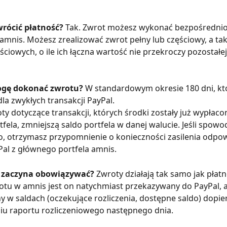
rócić płatność? 
Tak. Zwrot możesz wykonać bezpośrednio
 amnis. Możesz zrealizować zwrot pełny lub częściowy, a tak
ciowych, o ile ich łączna wartość nie przekroczy pozostałe
ogę dokonać zwrotu? 
W standardowym okresie 180 dni, kt
la zwykłych transakcji PayPal.
y dotyczące transakcji, których środki zostały już wypłaco
fela, zmniejszą saldo portfela w danej walucie. Jeśli spowod
o, otrzymasz przypomnienie o konieczności zasilenia odpo
Pal z głównego portfela amnis.
 zaczyna obowiązywać? 
Zwroty działają tak samo jak płatn
otu w amnis jest on natychmiast przekazywany do PayPal, al
 w saldach (oczekujące rozliczenia, dostępne saldo) dopie
iu raportu rozliczeniowego następnego dnia.