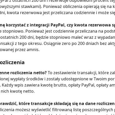
ayPal z ostatnich 200 dni i rezerwuje odpowiedni procent tej
owyższymi stawkami). Ponieważ obliczenia opierają się na 
dni, kwota rezerwowa jest przeliczana codziennie i może się
anę korzystać z integracji PayPal, czy kwota rezerwowa s
le stopniowo. Ponieważ jest codziennie przeliczana na pods
ostatnich 200 dni, będzie stopniowo maleć wraz z wypada
ansakcji z tego okresu. Osiągnie zero po 200 dniach bez akt
zowanej przez amnis.
ozliczenia
enne rozliczenia netto? 
To zestawienie transakcji, które za
onej wypłaty środków i zostały udostępnione w Twoim port
 Każdy wpis zawiera kwotę brutto, opłaty PayPal, opłaty am
 nich kwotę netto.
rawdzić, które transakcje składają się na dane rozliczen
liczenia możesz wyświetlić filtrowaną listę poszczególnych 