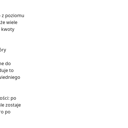
 z poziomu 
że wiele 
j kwoty 
óry 
ne do 
uje to 
wiedniego 
ości: po 
e zostaje 
ro po 