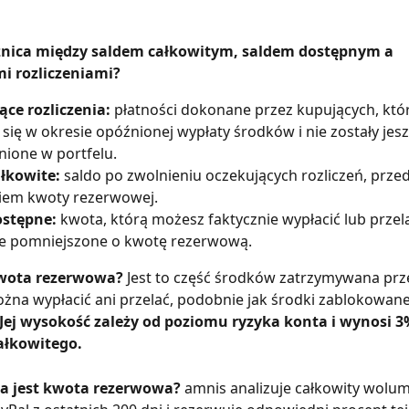
óżnica między saldem całkowitym, saldem dostępnym a 
i rozliczeniami?
ce rozliczenia:
 płatności dokonane przez kupujących, któr
 się w okresie opóźnionej wypłaty środków i nie zostały jesz
ione w portfelu.
ałkowite:
 saldo po zwolnieniu oczekujących rozliczeń, przed
niem kwoty rezerwowej.
ostępne:
 kwota, którą możesz faktycznie wypłacić lub przela
te pomniejszone o kwotę rezerwową.
wota rezerwowa? 
Jest to część środków zatrzymywana prz
ożna wypłacić ani przelać, podobnie jak środki zablokowane
Jej wysokość zależy od poziomu ryzyka konta i wynosi 3
ałkowitego.
na jest kwota rezerwowa? 
amnis analizuje całkowity wolu