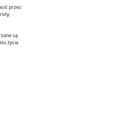
acić przez 
oty, 
rzane są 
lu życia 